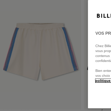
VOS PR
Chez Bill
vous prop
contenus 
confidenti
Bien ente
vos choix
politique
Short En Molleton
Short En Jean