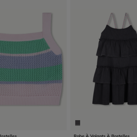
retelles
Robe À Volants À Bretelles