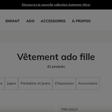
Découvrez la nouvelle collection Automne-Hiver
ENFANT
ADO
ACCESSOIRES
À PROPOS
Vêtement ado fille
42 produits
es
Jupes
Pantalons et jeans
Chaussures
Accessoires
PRIX DOUX