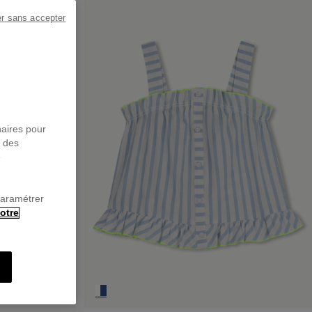
er sans accepter
naires pour
r des
e
paramétrer
otre