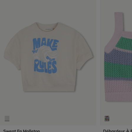
Sweat En Molleton
Débardeur À B