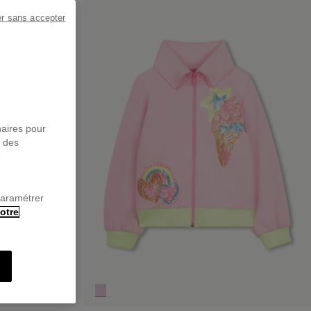
er sans accepter
naires pour
r des
e
paramétrer
otre