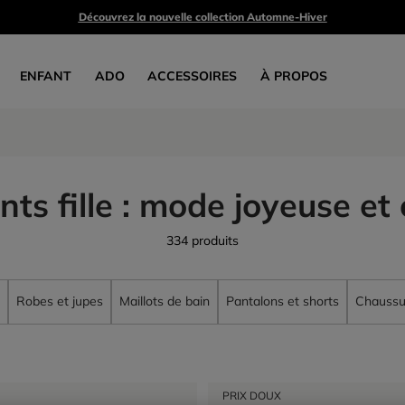
Découvrez la nouvelle collection Automne-Hiver
ENFANT
ADO
ACCESSOIRES
À PROPOS
ts fille : mode joyeuse et 
334 produits
Robes et jupes
Maillots de bain
Pantalons et shorts
Chaussu
PRIX DOUX