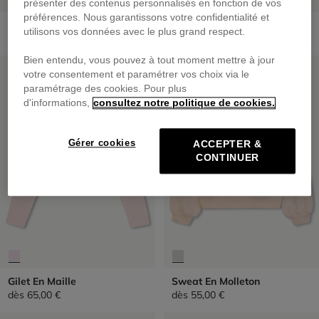
présenter des contenus personnalisés en fonction de vos
préférences. Nous garantissons votre confidentialité et
Sweat Zippé À Capuche
Gilet En Maille
utilisons vos données avec le plus grand respect.
65,00 €
dès
69,00 €
Bien entendu, vous pouvez à tout moment mettre à jour
PRIX DOUX
PRIX DOUX
votre consentement et paramétrer vos choix via le
paramétrage des cookies. Pour plus
d'informations,
consultez notre politique de cookies.
Gérer cookies
ACCEPTER &
CONTINUER
Gilet En Maille
Sweat En Molleton
dès
65,00 €
dès
55,00 €