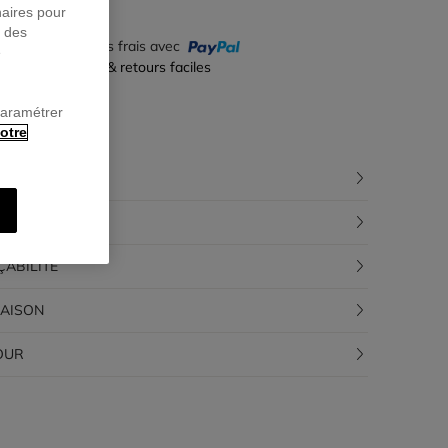
naires pour
r des
yez en 4 fois sans frais avec
e
iement sécurisé & retours faciles
paramétrer
otre
CRIPTION
POSITION
ÇABILITÉ
RAISON
OUR