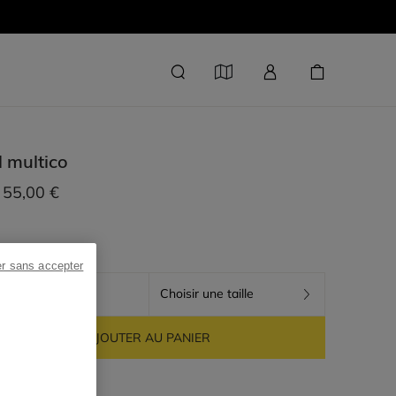
l
multico
55,00 €
er sans accepter
MULTICO
Choisir une taille
AJOUTER AU PANIER