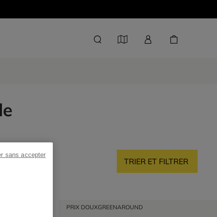
le
er sans accepter
TRIER ET FILTRER
PRIX DOUX
GREENAROUND