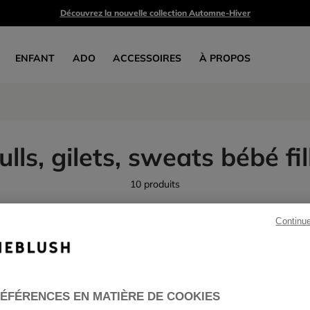
Découvrez la nouvelle collection Automne-Hiver
ENFANT
ADO
ACCESSOIRES
À PROPOS
ulls, gilets, sweats bébé fil
10 produits
Continu
ÉFÉRENCES EN MATIÈRE DE COOKIES
PRIX DOUX