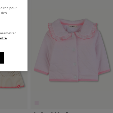
naires pour
r des
e
paramétrer
otre