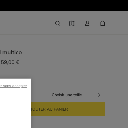
l
multico
59,00 €
er sans accepter
MULTICO
Choisir une taille
AJOUTER AU PANIER