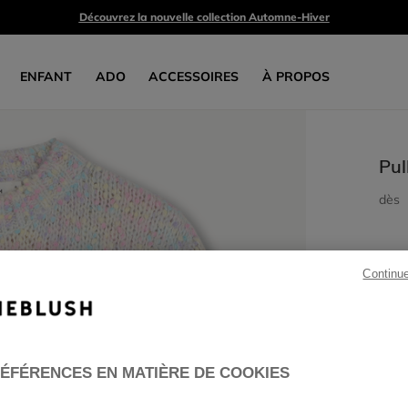
Découvrez la nouvelle collection Automne-Hiver
ENFANT
ADO
ACCESSOIRES
À PROPOS
Pul
dès
Continu
ÉFÉRENCES EN MATIÈRE DE COOKIES