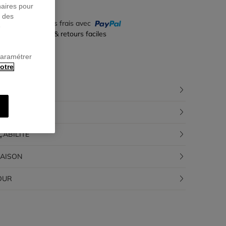
naires pour
r des
yez en 4 fois sans frais avec
e
iement sécurisé & retours faciles
paramétrer
otre
CRIPTION
POSITION
ÇABILITÉ
RAISON
OUR