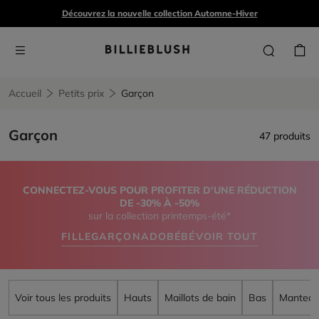
Découvrez la nouvelle collection Automne-Hiver
Accueil
Petits prix
Garçon
Garçon
47 produits
CONNECTEZ-VOUS POUR PROFITER D'UNE RÉDUCTION
DE -30% À -50%
sur la collection printemps-été*
FILLE
GARÇON
ADO
BÉBÉ
VOIR TOUT
Voir tous les produits
Hauts
Maillots de bain
Bas
Manteau