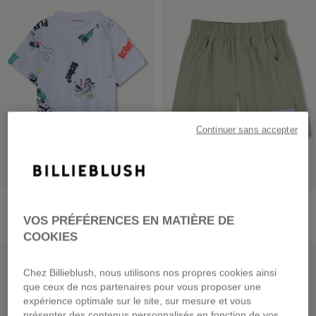
Continuer sans accepter
Tee-Shirt Manches Courtes
Bermuda En Matière
Froissée
dès
29,00 €
VOS PRÉFÉRENCES EN MATIÈRE DE
dès
49,00 €
COOKIES
PRIX DOUX
PRIX DOUX
Chez Billieblush, nous utilisons nos propres cookies ainsi
que ceux de nos partenaires pour vous proposer une
expérience optimale sur le site, sur mesure et vous
présenter des contenus personnalisés en fonction de vos