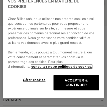
VOS PRÉFÉRENCES EN MATIÈRE DE
COOKIES
Chez Billieblush, nous utilisons nos propres cookies ainsi
que ceux de nos partenaires pour vous proposer une
expérience optimale sur le site, sur mesure et vous
Blouson orné de sequins
indigo blue
présenter des contenus personnalisés en fonction de vos
préférences. Nous garantissons votre confidentialité et
95,00 €
dès
utilisons vos données avec le plus grand respect.
Payez en 4 fois sans frais avec
Bien entendu, vous pouvez à tout moment mettre à jour
🔒Paiement sécurisé & retours faciles
votre consentement et paramétrer vos choix via le
paramétrage des cookies. Pour plus
d'informations,
consultez notre politique de cookies.
DESCRIPTION
COMPOSITION
Gérer cookies
ACCEPTER &
CONTINUER
TRAÇABILITÉ
LIVRAISON