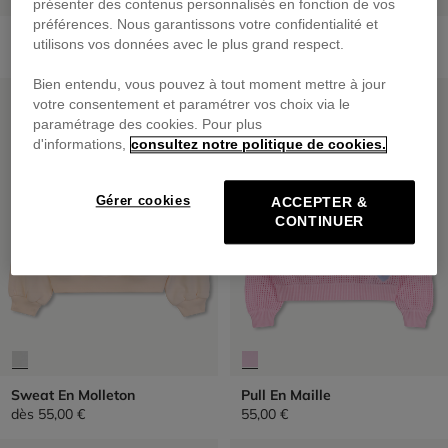
présenter des contenus personnalisés en fonction de vos
préférences. Nous garantissons votre confidentialité et
Gilet En Maille
Gilet En Maille
utilisons vos données avec le plus grand respect.
dès
69,00 €
dès
65,00 €
Bien entendu, vous pouvez à tout moment mettre à jour
PRIX DOUX
PRIX DOUX
votre consentement et paramétrer vos choix via le
paramétrage des cookies. Pour plus
d'informations,
consultez notre politique de cookies.
Gérer cookies
ACCEPTER &
CONTINUER
Sweat En Molleton
Pull En Maille
dès
55,00 €
55,00 €