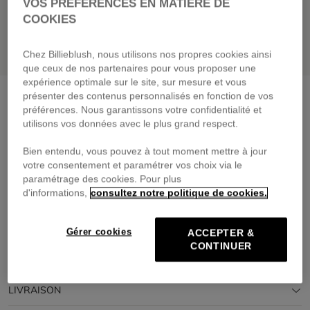
VOS PRÉFÉRENCES EN MATIÈRE DE
COOKIES
Chez Billieblush, nous utilisons nos propres cookies ainsi
que ceux de nos partenaires pour vous proposer une
expérience optimale sur le site, sur mesure et vous
Ciré à capuche
storm pink
présenter des contenus personnalisés en fonction de vos
préférences. Nous garantissons votre confidentialité et
85,00 €
dès
utilisons vos données avec le plus grand respect.
Payez en 4 fois sans frais avec
Bien entendu, vous pouvez à tout moment mettre à jour
🔒Paiement sécurisé & retours faciles
votre consentement et paramétrer vos choix via le
paramétrage des cookies. Pour plus
d'informations,
consultez notre politique de cookies.
DESCRIPTION
COMPOSITION
Gérer cookies
ACCEPTER &
CONTINUER
TRAÇABILITÉ
LIVRAISON