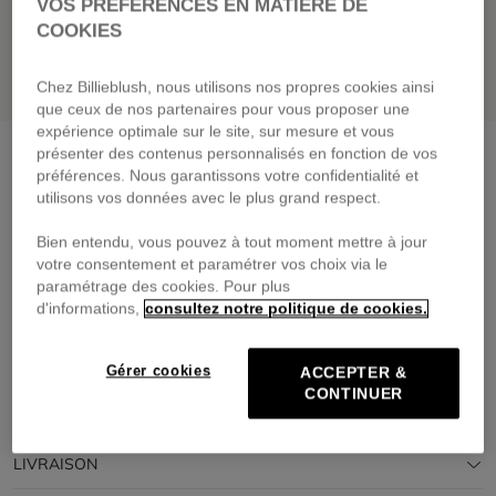
VOS PRÉFÉRENCES EN MATIÈRE DE
COOKIES
Chez Billieblush, nous utilisons nos propres cookies ainsi
que ceux de nos partenaires pour vous proposer une
expérience optimale sur le site, sur mesure et vous
Ensemble Tee-shirt + short
blanc
présenter des contenus personnalisés en fonction de vos
préférences. Nous garantissons votre confidentialité et
69,00 €
utilisons vos données avec le plus grand respect.
Payez en 4 fois sans frais avec
Bien entendu, vous pouvez à tout moment mettre à jour
🔒Paiement sécurisé & retours faciles
votre consentement et paramétrer vos choix via le
paramétrage des cookies. Pour plus
d'informations,
consultez notre politique de cookies.
DESCRIPTION
COMPOSITION
Gérer cookies
ACCEPTER &
CONTINUER
TRAÇABILITÉ
LIVRAISON