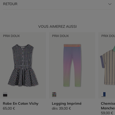
RETOUR
VOUS AIMEREZ AUSSI
PRIX DOUX
PRIX DOUX
PRIX DO
Robe En Coton Vichy
Legging Imprimé
Chemis
Manches
65,00 €
dès
39,00 €
59,00 €