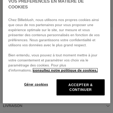
VOS PRÉFÉRENCES EN MATIÈRE DE
COOKIES
Chez Billieblush, nous utilisons nos propres cookies ainsi
que ceux de nos partenaires pour vous proposer une
expérience optimale sur le site, sur mesure et vous
Gants
indigo blue
présenter des contenus personnalisés en fonction de vos
préférences. Nous garantissons votre confidentialité et
25,00 €
utilisons vos données avec le plus grand respect.
Payez en 4 fois sans frais avec
Bien entendu, vous pouvez à tout moment mettre à jour
🔒Paiement sécurisé & retours faciles
votre consentement et paramétrer vos choix via le
paramétrage des cookies. Pour plus
d'informations,
consultez notre politique de cookies.
DESCRIPTION
COMPOSITION
Gérer cookies
ACCEPTER &
CONTINUER
TRAÇABILITÉ
LIVRAISON