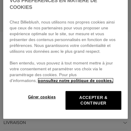
VOS PRÉFÉRENCES EN MATIÈRE DE
COOKIES
Chez Billieblush, nous utilisons nos propres cookies ainsi
que ceux de nos partenaires pour vous proposer une
expérience optimale sur le site, sur mesure et vous
présenter des contenus personnalisés en fonction de vos
Pantalon en denim
denim blue
préférences. Nous garantissons votre confidentialité et
49,00 €
dès
utilisons vos données avec le plus grand respect.
Payez en 4 fois sans frais avec
Bien entendu, vous pouvez à tout moment mettre à jour
🔒Paiement sécurisé & retours faciles
votre consentement et paramétrer vos choix via le
paramétrage des cookies. Pour plus
d'informations,
consultez notre politique de cookies.
DESCRIPTION
COMPOSITION
Gérer cookies
ACCEPTER &
CONTINUER
TRAÇABILITÉ
LIVRAISON