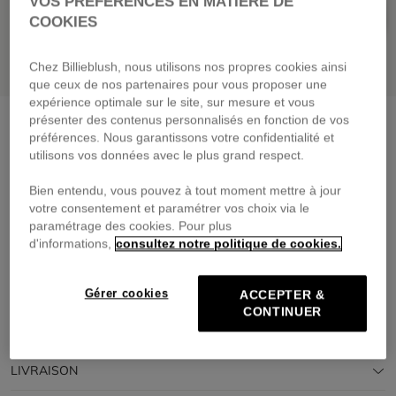
VOS PRÉFÉRENCES EN MATIÈRE DE
COOKIES
Chez Billieblush, nous utilisons nos propres cookies ainsi
que ceux de nos partenaires pour vous proposer une
expérience optimale sur le site, sur mesure et vous
présenter des contenus personnalisés en fonction de vos
Pull en tricot
rice
préférences. Nous garantissons votre confidentialité et
59,00 €
dès
utilisons vos données avec le plus grand respect.
Payez en 4 fois sans frais avec
Bien entendu, vous pouvez à tout moment mettre à jour
🔒Paiement sécurisé & retours faciles
votre consentement et paramétrer vos choix via le
paramétrage des cookies. Pour plus
d'informations,
consultez notre politique de cookies.
DESCRIPTION
COMPOSITION
Gérer cookies
ACCEPTER &
CONTINUER
TRAÇABILITÉ
LIVRAISON