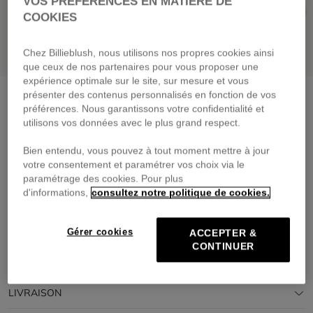
VOS PRÉFÉRENCES EN MATIÈRE DE
COOKIES
Chez Billieblush, nous utilisons nos propres cookies ainsi
que ceux de nos partenaires pour vous proposer une
expérience optimale sur le site, sur mesure et vous
présenter des contenus personnalisés en fonction de vos
Tee-shirt manches longues
rosee
préférences. Nous garantissons votre confidentialité et
35,00 €
dès
utilisons vos données avec le plus grand respect.
Payez en 4 fois sans frais avec
Bien entendu, vous pouvez à tout moment mettre à jour
🔒Paiement sécurisé & retours faciles
votre consentement et paramétrer vos choix via le
paramétrage des cookies. Pour plus
d'informations,
consultez notre politique de cookies.
DESCRIPTION
COMPOSITION
Gérer cookies
ACCEPTER &
CONTINUER
TRAÇABILITÉ
LIVRAISON