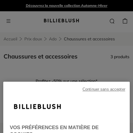
Découvrez la nouvelle collection Automne-Hiver
Accueil
Prix doux
Ado
Chaussures et accessoires
Chaussures et accessoires
3 produits
Profitez -50% sur une sélection*
Continuer sans accepter
Chaussures et accessoires
Remove filter Chaussures et accessoires
VOS PRÉFÉRENCES EN MATIÈRE DE
PRIX DOUX
PRIX DOUX