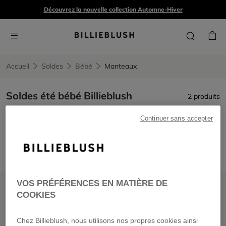
Découvrez la nouvelle collection Automne-Hiver
Accueil
Soldes
Bébé
Manteaux
Soldes été bébé Billieblush
2 produits
Continuer sans accepter
Manteaux
Remove filter Manteaux
PRIX DOUX
PRIX DOUX
VOS PRÉFÉRENCES EN MATIÈRE DE
COOKIES
Chez Billieblush, nous utilisons nos propres cookies ainsi