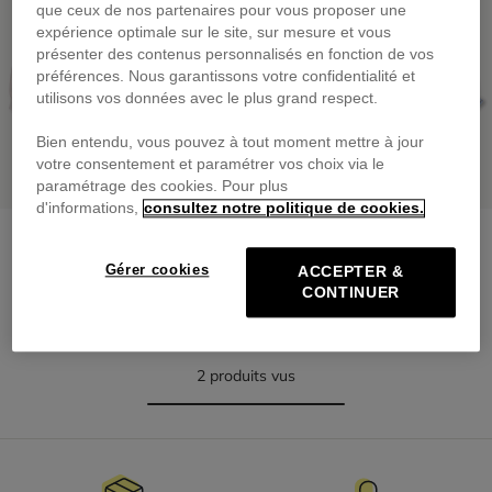
que ceux de nos partenaires pour vous proposer une
expérience optimale sur le site, sur mesure et vous
présenter des contenus personnalisés en fonction de vos
préférences. Nous garantissons votre confidentialité et
utilisons vos données avec le plus grand respect.
Bien entendu, vous pouvez à tout moment mettre à jour
votre consentement et paramétrer vos choix via le
paramétrage des cookies. Pour plus
Veste En Jean
d'informations,
consultez notre politique de cookies.
69,00 €
Bomber En Matière Froissée
dès
69,00 €
Gérer cookies
ACCEPTER &
CONTINUER
2 produits vus