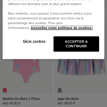
utilisons vos données avec le plus grand respect.
Lunettes De Soleil Papillon
Sweat Zippé À Capuche
Bien entendu, vous pouvez à tout moment mettre à jour
25,00 €
dès
55,00 €
votre consentement et paramétrer vos choix via le
paramétrage des cookies. Pour plus
PRIX DOUX
PRIX DOUX
d'informations,
consultez notre politique de cookies.
Gérer cookies
ACCEPTER &
CONTINUER
Maillot De Bain 1 Pièce
Jupe De Bain
dès
45,00 €
dès
49,00 €