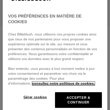
VOS PRÉFÉRENCES EN MATIÈRE DE
COOKIES
Bermuda en molleton
quiet grey
Chez Billieblush, nous utilisons nos propres cookies ainsi
que ceux de nos partenaires pour vous proposer une
45,00 €
dès
expérience optimale sur le site, sur mesure et vous
présenter des contenus personnalisés en fonction de vos
Payez en 4 fois sans frais avec
préférences. Nous garantissons votre confidentialité et
🔒Paiement sécurisé & retours faciles
utilisons vos données avec le plus grand respect.
Bien entendu, vous pouvez à tout moment mettre à jour
DESCRIPTION
votre consentement et paramétrer vos choix via le
paramétrage des cookies. Pour plus
COMPOSITION
d'informations,
consultez notre politique de cookies.
TRAÇABILITÉ
Gérer cookies
ACCEPTER &
CONTINUER
LIVRAISON