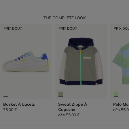
THE COMPLETE LOOK
PRIX DOUX
PRIX DOUX
PRIX DO
Basket À Lacets
Sweat Zippé À
Polo Ma
Capuche
75,00 €
dès
55,0
dès
55,00 €