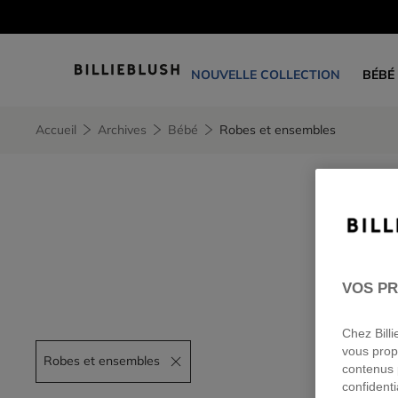
NOUVELLE COLLECTION
BÉBÉ
Accueil
Archives
Bébé
Robes et ensembles
VOS PR
Chez Bill
vous prop
Robes et ensembles
Remove filter Robes et ensembles
contenus 
confidenti