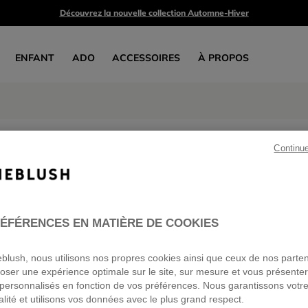
Découvrez la nouvelle collection Automne-Hiver
ENFANT
ADO
ACCESSOIRES
À PROPOS
Robes et ensembles
Continu
3 produits
Jusqu'à -50%
sur les anciennes collections*
ÉFÉRENCES EN MATIÈRE DE COOKIES
ieblush, nous utilisons nos propres cookies ainsi que ceux de nos parte
oser une expérience optimale sur le site, sur mesure et vous présente
personnalisés en fonction de vos préférences. Nous garantissons votr
alité et utilisons vos données avec le plus grand respect.