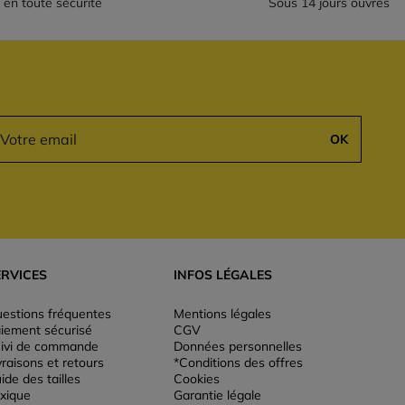
 en toute sécurité
Sous 14 jours ouvrés
OK
ERVICES
INFOS LÉGALES
estions fréquentes
Mentions légales
iement sécurisé
CGV
ivi de commande
Données personnelles
vraisons et retours
*Conditions des offres
ide des tailles
Cookies
xique
Garantie légale