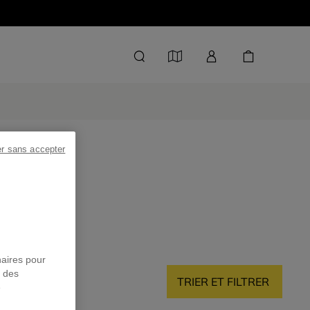
er sans accepter
naires pour
r des
TRIER ET FILTRER
e