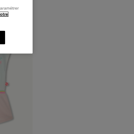
paramétrer
otre