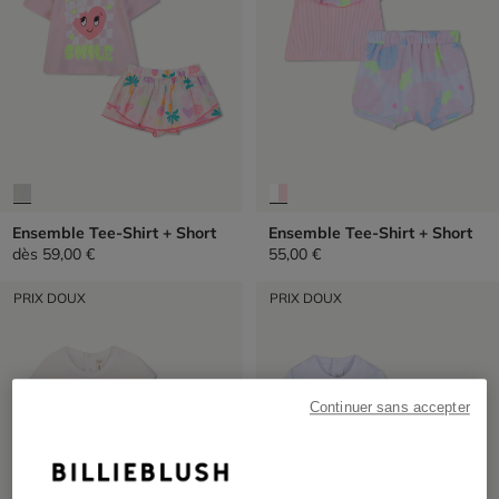
Ensemble Tee-Shirt + Short
Ensemble Tee-Shirt + Short
dès
59,00 €
55,00 €
PRIX DOUX
PRIX DOUX
Continuer sans accepter