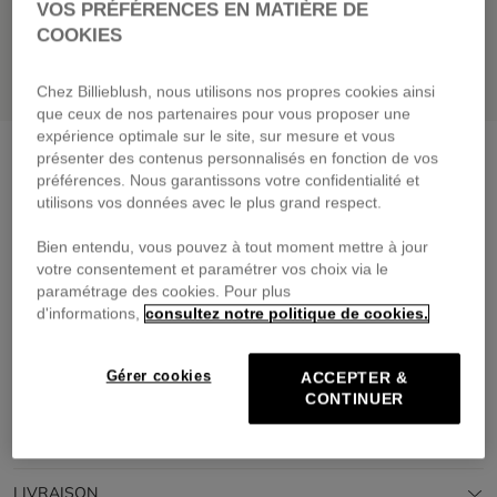
VOS PRÉFÉRENCES EN MATIÈRE DE
COOKIES
Chez Billieblush, nous utilisons nos propres cookies ainsi
que ceux de nos partenaires pour vous proposer une
expérience optimale sur le site, sur mesure et vous
Body manches courtes volantées
baby pink
présenter des contenus personnalisés en fonction de vos
préférences. Nous garantissons votre confidentialité et
49,00 €
utilisons vos données avec le plus grand respect.
Payez en 4 fois sans frais avec
Bien entendu, vous pouvez à tout moment mettre à jour
🔒Paiement sécurisé & retours faciles
votre consentement et paramétrer vos choix via le
PRIX DOUX
GREENAROUND
paramétrage des cookies. Pour plus
d'informations,
consultez notre politique de cookies.
DESCRIPTION
Gérer cookies
ACCEPTER &
COMPOSITION
CONTINUER
TRAÇABILITÉ
LIVRAISON