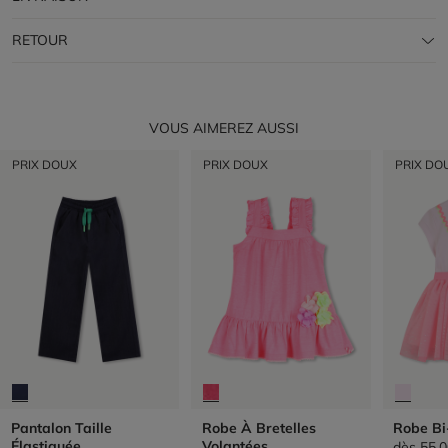
RETOUR
VOUS AIMEREZ AUSSI
PRIX DOUX
PRIX DOUX
PRIX DO
Pantalon Taille
Robe À Bretelles
Robe Bi
Élastiquée
Volantées
dès
55,0