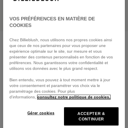
VOS PRÉFÉRENCES EN MATIÈRE DE
COOKIES
Bermuda en molleton
discord green
Chez Billieblush, nous utilisons nos propres cookies ainsi
que ceux de nos partenaires pour vous proposer une
39,00 €
dès
expérience optimale sur le site, sur mesure et vous
présenter des contenus personnalisés en fonction de vos
Payez en 4 fois sans frais avec
préférences. Nous garantissons votre confidentialité et
🔒Paiement sécurisé & retours faciles
utilisons vos données avec le plus grand respect.
Bien entendu, vous pouvez à tout moment mettre à jour
DESCRIPTION
votre consentement et paramétrer vos choix via le
paramétrage des cookies. Pour plus
COMPOSITION
d'informations,
consultez notre politique de cookies.
TRAÇABILITÉ
Gérer cookies
ACCEPTER &
CONTINUER
LIVRAISON