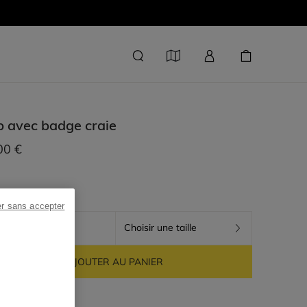
b avec badge
craie
00 €
er sans accepter
CRAIE
Choisir une taille
AJOUTER AU PANIER