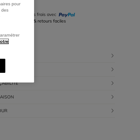
naires pour
r des
yez en 4 fois sans frais avec
e
iement sécurisé & retours faciles
paramétrer
otre
CRIPTION
POSITION
ÇABILITÉ
RAISON
OUR