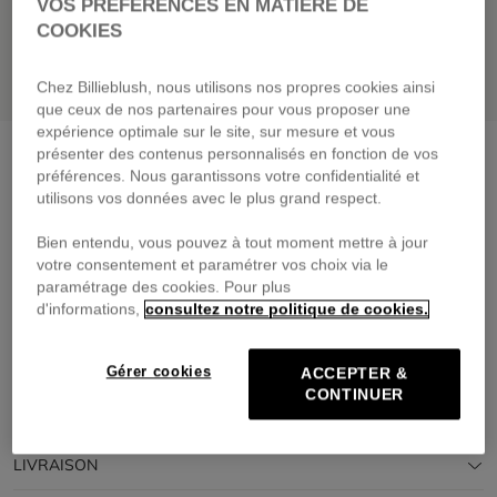
VOS PRÉFÉRENCES EN MATIÈRE DE
COOKIES
Chez Billieblush, nous utilisons nos propres cookies ainsi
que ceux de nos partenaires pour vous proposer une
expérience optimale sur le site, sur mesure et vous
Cache-oreilles
rosee
présenter des contenus personnalisés en fonction de vos
préférences. Nous garantissons votre confidentialité et
25,00 €
utilisons vos données avec le plus grand respect.
Payez en 4 fois sans frais avec
Bien entendu, vous pouvez à tout moment mettre à jour
🔒Paiement sécurisé & retours faciles
votre consentement et paramétrer vos choix via le
paramétrage des cookies. Pour plus
d'informations,
consultez notre politique de cookies.
DESCRIPTION
COMPOSITION
Gérer cookies
ACCEPTER &
CONTINUER
TRAÇABILITÉ
LIVRAISON