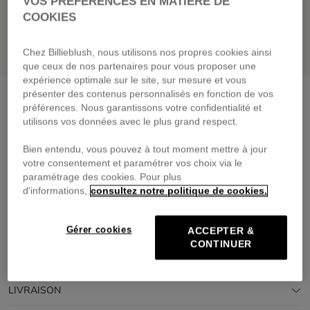
VOS PRÉFÉRENCES EN MATIÈRE DE
COOKIES
Chez Billieblush, nous utilisons nos propres cookies ainsi
que ceux de nos partenaires pour vous proposer une
expérience optimale sur le site, sur mesure et vous
présenter des contenus personnalisés en fonction de vos
Casquette avec logo
encre
préférences. Nous garantissons votre confidentialité et
29,00 €
utilisons vos données avec le plus grand respect.
Payez en 4 fois sans frais avec
Bien entendu, vous pouvez à tout moment mettre à jour
🔒Paiement sécurisé & retours faciles
votre consentement et paramétrer vos choix via le
paramétrage des cookies. Pour plus
d'informations,
consultez notre politique de cookies.
DESCRIPTION
COMPOSITION
Gérer cookies
ACCEPTER &
CONTINUER
TRAÇABILITÉ
LIVRAISON