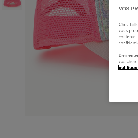
VOS PR
Chez Bill
vous prop
contenus 
confidenti
Bien ente
vos choix
politique