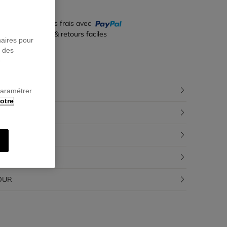
yez en 4 fois sans frais avec
iement sécurisé & retours faciles
naires pour
r des
e
CRIPTION
paramétrer
otre
POSITION
ÇABILITÉ
RAISON
OUR