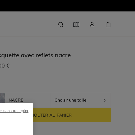
quette avec reflets
nacre
00 €
NACRE
Choisir une taille
er sans accepter
AJOUTER AU PANIER