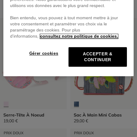
Lunettes De Soleil Fleur
Sac Sceau
utilisons vos données avec le plus grand respect.
25,00 €
29,00 €
Bien entendu, vous pouvez à tout moment mettre à jour
PRIX DOUX
PRIX DOUX
votre consentement et paramétrer vos choix via le
paramétrage des cookies. Pour plus
d'informations,
consultez notre politique de cookies.
Gérer cookies
ACCEPTER &
CONTINUER
Serre-Tête À Noeud
Sac À Main Mini Cabas
19,00 €
29,00 €
PRIX DOUX
PRIX DOUX