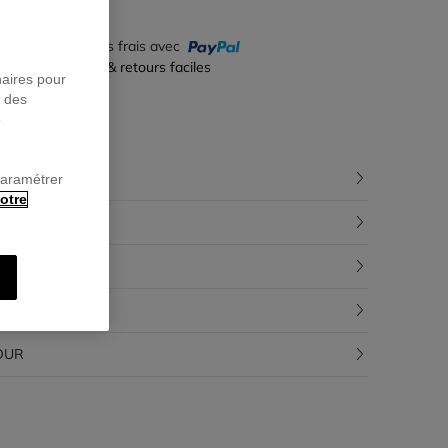
yez en 4 fois sans frais avec
iement sécurisé & retours faciles
naires pour
r des
e
CRIPTION
paramétrer
otre
POSITION
ÇABILITÉ
RAISON
OUR