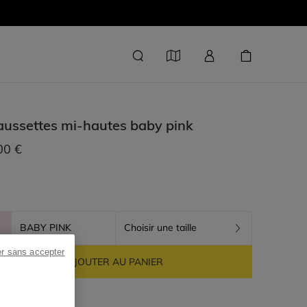
ussettes mi-hautes
baby pink
00 €
BABY PINK
Choisir une taille
er sans accepter
AJOUTER AU PANIER