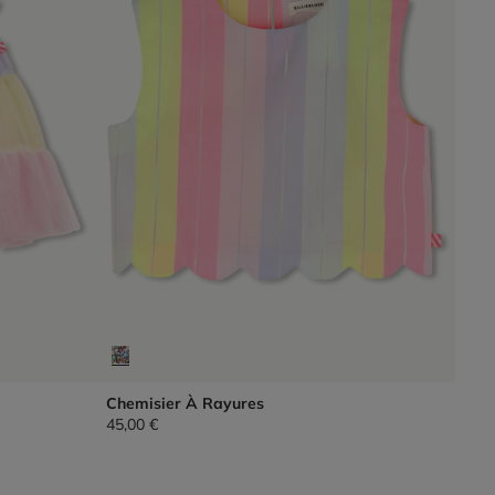
Chemisier À Rayures
45,00 €