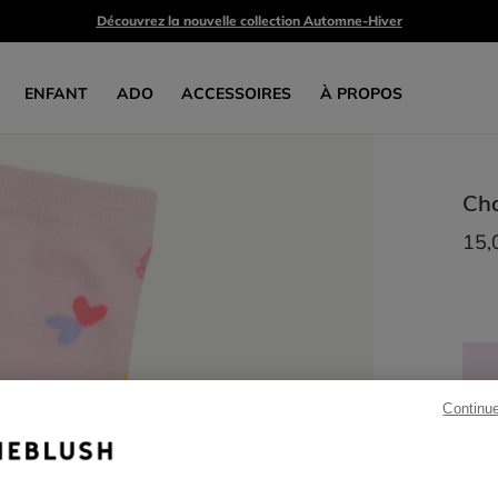
Découvrez la nouvelle collection Automne-Hiver
ENFANT
ADO
ACCESSOIRES
À PROPOS
Cha
15,
Continu