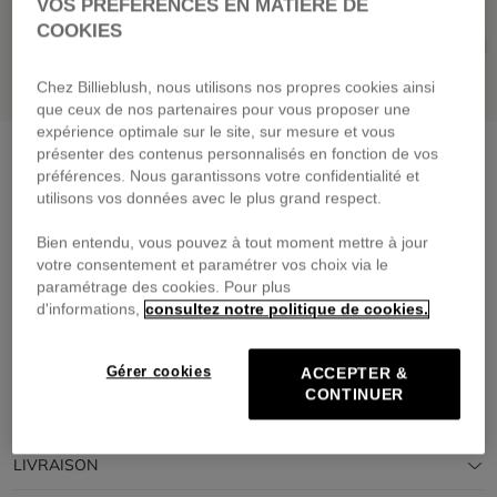
VOS PRÉFÉRENCES EN MATIÈRE DE
COOKIES
Chez Billieblush, nous utilisons nos propres cookies ainsi
que ceux de nos partenaires pour vous proposer une
expérience optimale sur le site, sur mesure et vous
Chemise en denim
double stone+bleach
présenter des contenus personnalisés en fonction de vos
préférences. Nous garantissons votre confidentialité et
59,00 €
dès
utilisons vos données avec le plus grand respect.
Payez en 4 fois sans frais avec
Bien entendu, vous pouvez à tout moment mettre à jour
🔒Paiement sécurisé & retours faciles
votre consentement et paramétrer vos choix via le
paramétrage des cookies. Pour plus
d'informations,
consultez notre politique de cookies.
DESCRIPTION
COMPOSITION
Gérer cookies
ACCEPTER &
CONTINUER
TRAÇABILITÉ
LIVRAISON