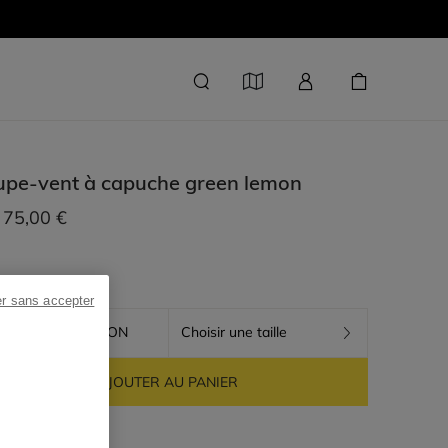
upe-vent à capuche
green lemon
75,00 €
er sans accepter
GREEN LEMON
Choisir une taille
AJOUTER AU PANIER