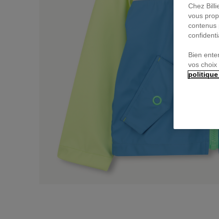
Chez Bill
vous prop
contenus 
confidenti
Bien ente
vos choix
politique