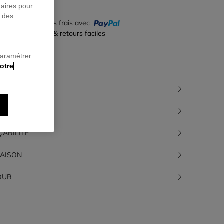
naires pour
r des
yez en 4 fois sans frais avec
e
iement sécurisé & retours faciles
paramétrer
otre
CRIPTION
POSITION
ÇABILITÉ
RAISON
OUR