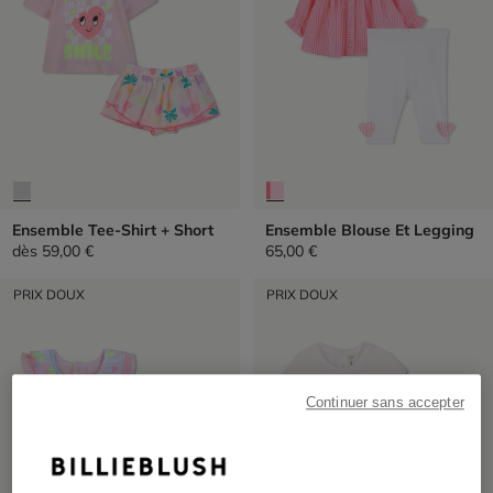
Ensemble Tee-Shirt + Short
Ensemble Blouse Et Legging
dès
59,00 €
65,00 €
PRIX DOUX
PRIX DOUX
Continuer sans accepter