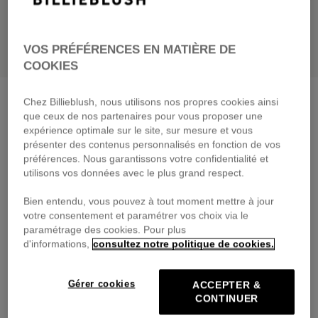
VOS PRÉFÉRENCES EN MATIÈRE DE
COOKIES
Gilet à boutons
blanc
Chez Billieblush, nous utilisons nos propres cookies ainsi
que ceux de nos partenaires pour vous proposer une
49,00 €
expérience optimale sur le site, sur mesure et vous
présenter des contenus personnalisés en fonction de vos
Payez en 4 fois sans frais avec
préférences. Nous garantissons votre confidentialité et
🔒Paiement sécurisé & retours faciles
utilisons vos données avec le plus grand respect.
PRIX DOUX
GREENAROUND
Bien entendu, vous pouvez à tout moment mettre à jour
votre consentement et paramétrer vos choix via le
DESCRIPTION
paramétrage des cookies. Pour plus
d'informations,
consultez notre politique de cookies.
COMPOSITION
TRAÇABILITÉ
Gérer cookies
ACCEPTER &
CONTINUER
LIVRAISON