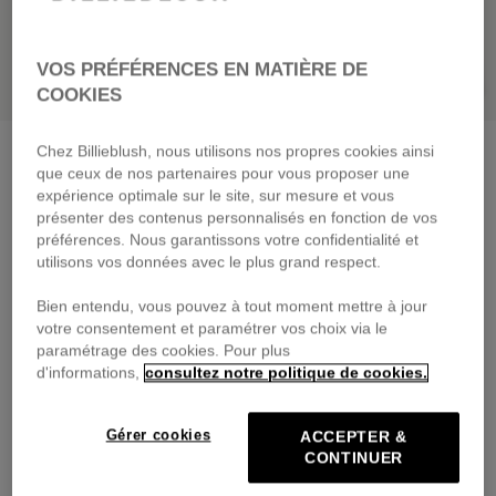
VOS PRÉFÉRENCES EN MATIÈRE DE
COOKIES
Chez Billieblush, nous utilisons nos propres cookies ainsi
Gilet en maille
blanc
que ceux de nos partenaires pour vous proposer une
59,00 €
dès
expérience optimale sur le site, sur mesure et vous
présenter des contenus personnalisés en fonction de vos
Payez en 4 fois sans frais avec
préférences. Nous garantissons votre confidentialité et
🔒Paiement sécurisé & retours faciles
utilisons vos données avec le plus grand respect.
Bien entendu, vous pouvez à tout moment mettre à jour
DESCRIPTION
votre consentement et paramétrer vos choix via le
paramétrage des cookies. Pour plus
COMPOSITION
d'informations,
consultez notre politique de cookies.
TRAÇABILITÉ
Gérer cookies
ACCEPTER &
CONTINUER
LIVRAISON