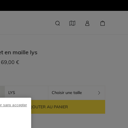
et en maille
lys
69,00 €
LYS
Choisir une taille
er sans accepter
AJOUTER AU PANIER