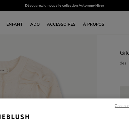
Découvrez la nouvelle collection Automne-Hiver
ENFANT
ADO
ACCESSOIRES
À PROPOS
Gil
dès
Continu