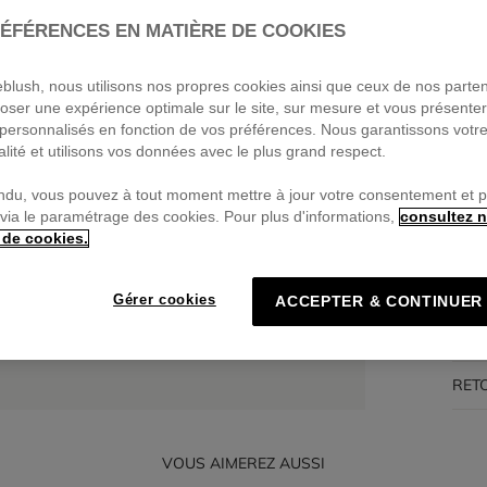
ÉFÉRENCES EN MATIÈRE DE COOKIES
Pa
🔒Pa
P
ieblush, nous utilisons nos propres cookies ainsi que ceux de nos parte
oser une expérience optimale sur le site, sur mesure et vous présente
personnalisés en fonction de vos préférences. Nous garantissons votr
alité et utilisons vos données avec le plus grand respect.
DES
ndu, vous pouvez à tout moment mettre à jour votre consentement et 
 via le paramétrage des cookies. Pour plus d'informations,
consultez n
 de cookies.
COM
TRA
Gérer cookies
ACCEPTER & CONTINUER
LIV
RET
VOUS AIMEREZ AUSSI