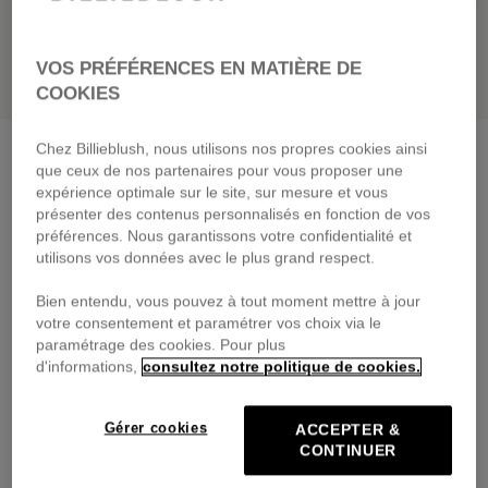
VOS PRÉFÉRENCES EN MATIÈRE DE
COOKIES
Chez Billieblush, nous utilisons nos propres cookies ainsi
Jupon en tulle pailleté
rose fluo
que ceux de nos partenaires pour vous proposer une
59,00 €
dès
expérience optimale sur le site, sur mesure et vous
présenter des contenus personnalisés en fonction de vos
Payez en 4 fois sans frais avec
préférences. Nous garantissons votre confidentialité et
🔒Paiement sécurisé & retours faciles
utilisons vos données avec le plus grand respect.
Bien entendu, vous pouvez à tout moment mettre à jour
DESCRIPTION
votre consentement et paramétrer vos choix via le
paramétrage des cookies. Pour plus
COMPOSITION
d'informations,
consultez notre politique de cookies.
TRAÇABILITÉ
Gérer cookies
ACCEPTER &
CONTINUER
LIVRAISON