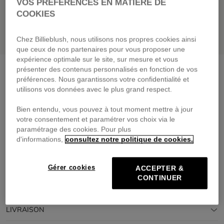
VOS PRÉFÉRENCES EN MATIÈRE DE
COOKIES
Chez Billieblush, nous utilisons nos propres cookies ainsi
que ceux de nos partenaires pour vous proposer une
expérience optimale sur le site, sur mesure et vous
Maillot de bain 1 pièce
green lemon
présenter des contenus personnalisés en fonction de vos
préférences. Nous garantissons votre confidentialité et
49,00 €
dès
utilisons vos données avec le plus grand respect.
Payez en 4 fois sans frais avec
Bien entendu, vous pouvez à tout moment mettre à jour
🔒Paiement sécurisé & retours faciles
votre consentement et paramétrer vos choix via le
paramétrage des cookies. Pour plus
d'informations,
consultez notre politique de cookies.
DESCRIPTION
COMPOSITION
Gérer cookies
ACCEPTER &
CONTINUER
TRAÇABILITÉ
LIVRAISON