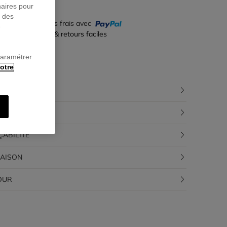
naires pour
r des
yez en 4 fois sans frais avec
e
iement sécurisé & retours faciles
paramétrer
otre
CRIPTION
POSITION
ÇABILITÉ
RAISON
OUR