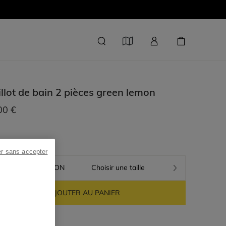
llot de bain 2 pièces
green lemon
00 €
er sans accepter
GREEN LEMON
Choisir une taille
AJOUTER AU PANIER