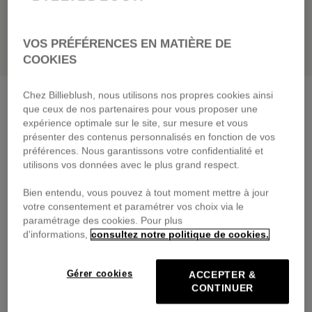
VOS PRÉFÉRENCES EN MATIÈRE DE
COOKIES
Chez Billieblush, nous utilisons nos propres cookies ainsi
Pantalon en denim
double stone+brossage
que ceux de nos partenaires pour vous proposer une
65,00 €
dès
expérience optimale sur le site, sur mesure et vous
présenter des contenus personnalisés en fonction de vos
Payez en 4 fois sans frais avec
préférences. Nous garantissons votre confidentialité et
🔒Paiement sécurisé & retours faciles
utilisons vos données avec le plus grand respect.
Bien entendu, vous pouvez à tout moment mettre à jour
DESCRIPTION
votre consentement et paramétrer vos choix via le
paramétrage des cookies. Pour plus
COMPOSITION
d'informations,
consultez notre politique de cookies.
TRAÇABILITÉ
Gérer cookies
ACCEPTER &
CONTINUER
LIVRAISON