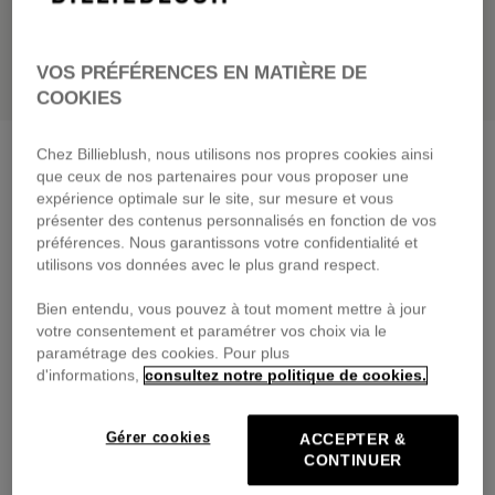
VOS PRÉFÉRENCES EN MATIÈRE DE
COOKIES
Pantalon en denim
denim brut
Chez Billieblush, nous utilisons nos propres cookies ainsi
que ceux de nos partenaires pour vous proposer une
59,00 €
dès
expérience optimale sur le site, sur mesure et vous
présenter des contenus personnalisés en fonction de vos
Payez en 4 fois sans frais avec
préférences. Nous garantissons votre confidentialité et
🔒Paiement sécurisé & retours faciles
utilisons vos données avec le plus grand respect.
Bien entendu, vous pouvez à tout moment mettre à jour
DESCRIPTION
votre consentement et paramétrer vos choix via le
paramétrage des cookies. Pour plus
COMPOSITION
d'informations,
consultez notre politique de cookies.
TRAÇABILITÉ
Gérer cookies
ACCEPTER &
CONTINUER
LIVRAISON