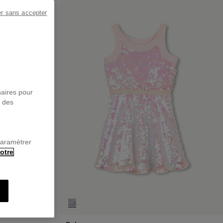
er sans accepter
naires pour
r des
e
paramétrer
otre