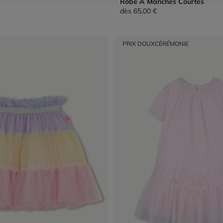
Robe À Manches Courtes
dès
65,00 €
PRIX DOUX
CÉRÉMONIE