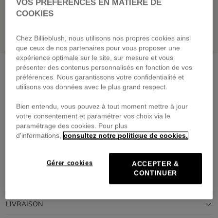
VOS PRÉFÉRENCES EN MATIÈRE DE
COOKIES
Chez Billieblush, nous utilisons nos propres cookies ainsi
que ceux de nos partenaires pour vous proposer une
expérience optimale sur le site, sur mesure et vous
Robe de cérémonie
lagon
présenter des contenus personnalisés en fonction de vos
préférences. Nous garantissons votre confidentialité et
45,00 €
dès
utilisons vos données avec le plus grand respect.
Payez en 4 fois sans frais avec
Bien entendu, vous pouvez à tout moment mettre à jour
🔒Paiement sécurisé & retours faciles
votre consentement et paramétrer vos choix via le
paramétrage des cookies. Pour plus
d'informations,
consultez notre politique de cookies.
DESCRIPTION
COMPOSITION
Gérer cookies
ACCEPTER &
CONTINUER
TRAÇABILITÉ
LIVRAISON