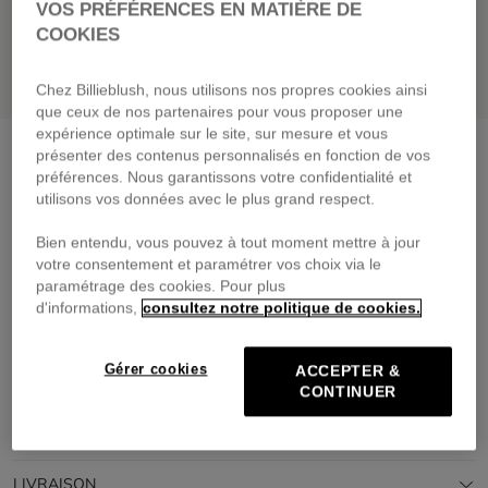
VOS PRÉFÉRENCES EN MATIÈRE DE
COOKIES
Chez Billieblush, nous utilisons nos propres cookies ainsi
que ceux de nos partenaires pour vous proposer une
expérience optimale sur le site, sur mesure et vous
Robe de cérémonie
baby pink
présenter des contenus personnalisés en fonction de vos
préférences. Nous garantissons votre confidentialité et
119,00 €
dès
utilisons vos données avec le plus grand respect.
Payez en 4 fois sans frais avec
Bien entendu, vous pouvez à tout moment mettre à jour
🔒Paiement sécurisé & retours faciles
votre consentement et paramétrer vos choix via le
PRIX DOUX
CÉRÉMONIE
paramétrage des cookies. Pour plus
d'informations,
consultez notre politique de cookies.
DESCRIPTION
Gérer cookies
ACCEPTER &
COMPOSITION
CONTINUER
TRAÇABILITÉ
LIVRAISON