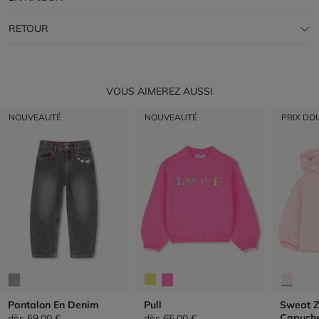
RETOUR
VOUS AIMEREZ AUSSI
NOUVEAUTÉ
NOUVEAUTÉ
PRIX DO
Pantalon En Denim
Pull
Sweat Z
Capuch
dès
59,00 €
dès
65,00 €