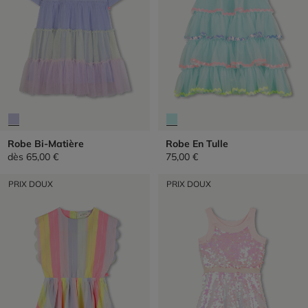
Robe Bi-Matière
Robe En Tulle
dès
65,00 €
75,00 €
PRIX DOUX
PRIX DOUX