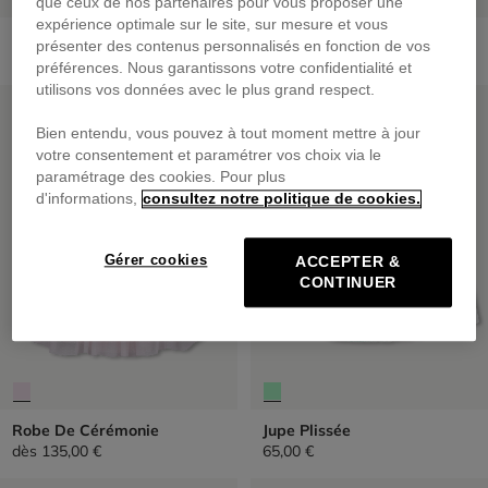
que ceux de nos partenaires pour vous proposer une
expérience optimale sur le site, sur mesure et vous
Jupe Courte
Jupon En Tulle Pailleté
présenter des contenus personnalisés en fonction de vos
69,00 €
dès
59,00 €
préférences. Nous garantissons votre confidentialité et
utilisons vos données avec le plus grand respect.
PRIX DOUX
PRIX DOUX
Bien entendu, vous pouvez à tout moment mettre à jour
votre consentement et paramétrer vos choix via le
paramétrage des cookies. Pour plus
d'informations,
consultez notre politique de cookies.
Gérer cookies
ACCEPTER &
CONTINUER
Robe De Cérémonie
Jupe Plissée
dès
135,00 €
65,00 €