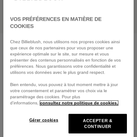
VOS PRÉFÉRENCES EN MATIÈRE DE
COOKIES
Chez Billieblush, nous utilisons nos propres cookies ainsi
Robe sans manches
guimauve
que ceux de nos partenaires pour vous proposer une
75,00 €
dès
expérience optimale sur le site, sur mesure et vous
présenter des contenus personnalisés en fonction de vos
Payez en 4 fois sans frais avec
préférences. Nous garantissons votre confidentialité et
🔒Paiement sécurisé & retours faciles
utilisons vos données avec le plus grand respect.
Bien entendu, vous pouvez à tout moment mettre à jour
DESCRIPTION
votre consentement et paramétrer vos choix via le
paramétrage des cookies. Pour plus
COMPOSITION
d'informations,
consultez notre politique de cookies.
TRAÇABILITÉ
Gérer cookies
ACCEPTER &
CONTINUER
LIVRAISON