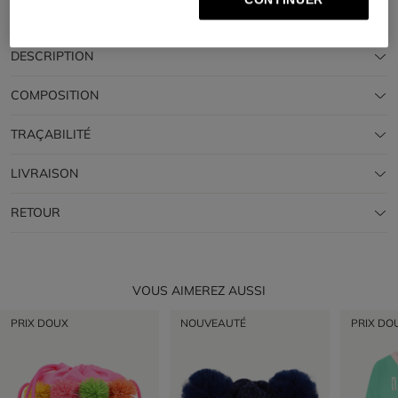
🔒Paiement sécurisé & retours faciles
DESCRIPTION
COMPOSITION
TRAÇABILITÉ
LIVRAISON
RETOUR
VOUS AIMEREZ AUSSI
PRIX DOUX
NOUVEAUTÉ
PRIX DO