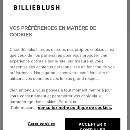
VOS PRÉFÉRENCES EN MATIÈRE DE
COOKIES
Chez Billieblush, nous utilisons nos propres cookies ainsi
que ceux de nos partenaires pour vous proposer une
expérience optimale sur le site, sur mesure et vous
présenter des contenus personnalisés en fonction de vos
préférences. Nous garantissons votre confidentialité et
utilisons vos données avec le plus grand respect.
Bien entendu, vous pouvez à tout moment mettre à jour
votre consentement et paramétrer vos choix via le
paramétrage des cookies. Pour plus
Sac à main oiseau
multico
d'informations,
consultez notre politique de cookies.
29,00 €
Gérer cookies
ACCEPTER &
Payez en 4 fois sans frais avec
CONTINUER