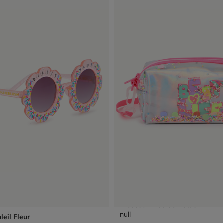
Trousse Avec Confettis
null
leil Fleur