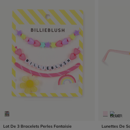
Lot De 3 Bracelets Perles Fantaisie
Lunettes De So