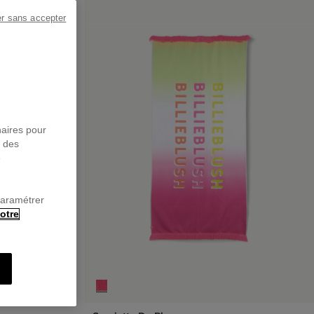
er sans accepter
naires pour
r des
e
paramétrer
otre