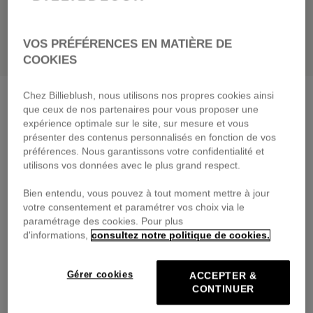
VOS PRÉFÉRENCES EN MATIÈRE DE
COOKIES
Chez Billieblush, nous utilisons nos propres cookies ainsi
Sandales en simili
nacre
que ceux de nos partenaires pour vous proposer une
65,00 €
expérience optimale sur le site, sur mesure et vous
présenter des contenus personnalisés en fonction de vos
Payez en 4 fois sans frais avec
préférences. Nous garantissons votre confidentialité et
🔒Paiement sécurisé & retours faciles
utilisons vos données avec le plus grand respect.
Bien entendu, vous pouvez à tout moment mettre à jour
DESCRIPTION
votre consentement et paramétrer vos choix via le
paramétrage des cookies. Pour plus
COMPOSITION
d'informations,
consultez notre politique de cookies.
TRAÇABILITÉ
Gérer cookies
ACCEPTER &
CONTINUER
LIVRAISON