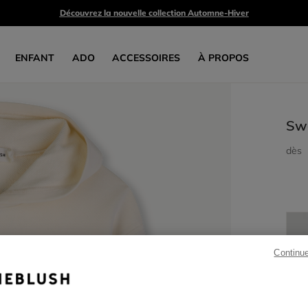
Découvrez la nouvelle collection Automne-Hiver
ENFANT
ADO
ACCESSOIRES
À PROPOS
Sw
dès
Continu