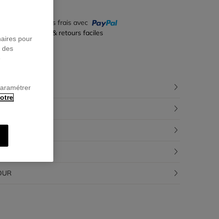
yez en 4 fois sans frais avec
iement sécurisé & retours faciles
naires pour
r des
e
CRIPTION
paramétrer
otre
POSITION
ÇABILITÉ
RAISON
OUR