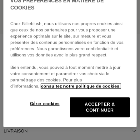
VOS PRÉFÉRENCES EN MATIÈRE DE
COOKIES
Chez Billieblush, nous utilisons nos propres cookies ainsi
que ceux de nos partenaires pour vous proposer une
expérience optimale sur le site, sur mesure et vous
présenter des contenus personnalisés en fonction de vos
Sweat à capuche
craie
préférences. Nous garantissons votre confidentialité et
59,00 €
utilisons vos données avec le plus grand respect.
Payez en 4 fois sans frais avec
Bien entendu, vous pouvez à tout moment mettre à jour
🔒Paiement sécurisé & retours faciles
votre consentement et paramétrer vos choix via le
paramétrage des cookies. Pour plus
d'informations,
consultez notre politique de cookies.
DESCRIPTION
COMPOSITION
Gérer cookies
ACCEPTER &
CONTINUER
TRAÇABILITÉ
LIVRAISON